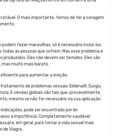
ausa da ruptura de relações entre um homem e uma
e tratável. O mais importante, temos de ter a coragem
tamento.
podem fazer maravilhas, só é necessário incluí-los
eis todas as pessoas que sofrem. Mas esse problema é
ão produzidos. Eles não devem ser temidos. Eles são
, mas muito mais barato.
a eficiente para aumentar a ereção.
ratamento de problemas sexuais Sildenafil. Surgiu
cia. E vendas globais são tais que, provavelmente,
to, mesmo se não for necessário na sua aplicação.
indicações, pode ser encontrado por ler
passo a impotência. Completamente saudável
al e, em geral, para tornar a vida sexual mais
o de Viagra.