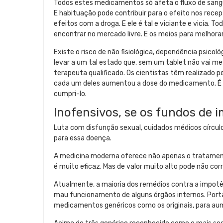
Todos estes medicamentos só afeta o fluxo de sangue
E habituação pode contribuir para o efeito nos rec
efeitos com a droga. E ele é tal e viciante e vicia. 
encontrar no mercado livre. E os meios para melhor
Existe o risco de não fisiológica, dependência psic
levar a um tal estado que, sem um tablet não vai me
terapeuta qualificado. Os cientistas têm realizado
cada um deles aumentou a dose do medicamento. É 
cumpri-lo.
Inofensivos, se os fundos de 
Luta com disfunção sexual, cuidados médicos círculo
para essa doença.
A medicina moderna oferece não apenas o tratamento
é muito eficaz. Mas de valor muito alto pode não co
Atualmente, a maioria dos remédios contra a impot
mau funcionamento de alguns órgãos internos. Porta
medicamentos genéricos como os originais, para aume