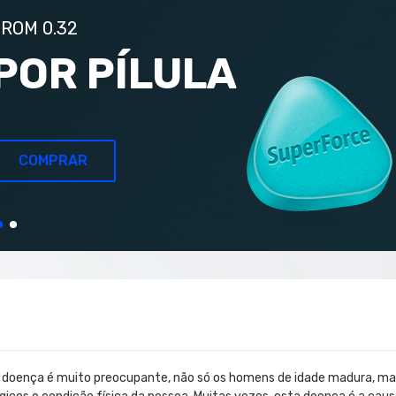
ROM 0.32
POR PÍLULA
COMPRAR
ta doença é muito preocupante, não só os homens de idade madura, m