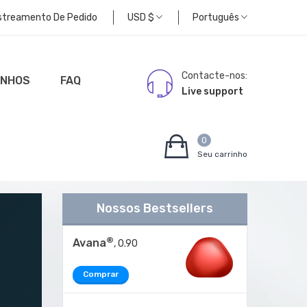
streamento De Pedido
USD
$
Português
Contacte-nos:
UNHOS
FAQ
Live support
0
Seu carrinho
Nossos Bestsellers
®
Avana
, 0.90
Comprar