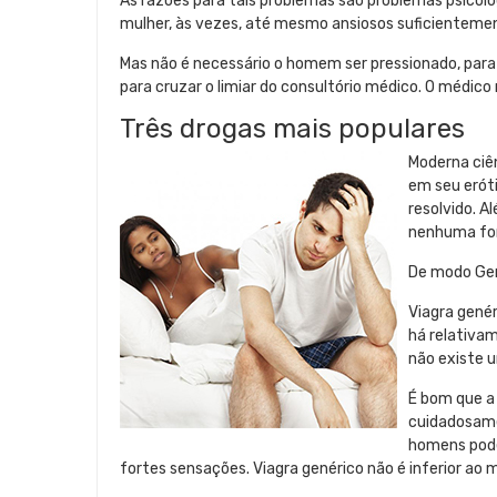
As razões para tais problemas são problemas psicol
mulher, às vezes, até mesmo ansiosos suficientement
Mas não é necessário o homem ser pressionado, para r
para cruzar o limiar do consultório médico. O médico
Três drogas mais populares
Moderna ciê
em seu eróti
resolvido. A
nenhuma for
De modo Gené
Viagra gené
há relativam
não existe 
É bom que a 
cuidadosame
homens pode
fortes sensações. Viagra genérico não é inferior a