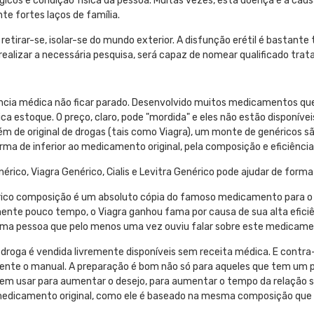
ógicos e condição física da pessoa. Muitas vezes, esta doença é a c
e fortes laços de família.
etirar-se, isolar-se do mundo exterior. A disfunção erétil é bastant
 realizar a necessária pesquisa, será capaz de nomear qualificado tra
ncia médica não ficar parado. Desenvolvido muitos medicamentos que 
ca estoque. O preço, claro, pode "mordida" e eles não estão disponív
lém de original de drogas (tais como Viagra), um monte de genéricos s
ma de inferior ao medicamento original, pela composição e eficiência
rico, Viagra Genérico, Cialis e Levitra Genérico pode ajudar de form
rico composição é um absoluto cópia do famoso medicamento para o t
ente pouco tempo, o Viagra ganhou fama por causa de sua alta eficiên
uma pessoa que pelo menos uma vez ouviu falar sobre este medicamen
droga é vendida livremente disponíveis sem receita médica. E contra-
nte o manual. A preparação é bom não só para aqueles que tem um 
m usar para aumentar o desejo, para aumentar o tempo da relação sexu
o medicamento original, como ele é baseado na mesma composição que 