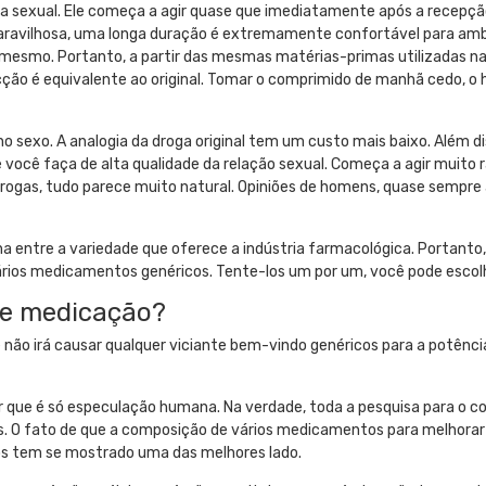
ida sexual. Ele começa a agir quase que imediatamente após a recepção
ravilhosa, uma longa duração é extremamente confortável para ambos
do mesmo. Portanto, a partir das mesmas matérias-primas utilizadas na
acção é equivalente ao original. Tomar o comprimido de manhã cedo, 
 sexo. A analogia da droga original tem um custo mais baixo. Além di
você faça de alta qualidade da relação sexual. Começa a agir muito 
gas, tudo parece muito natural. Opiniões de homens, quase sempre a
lha entre a variedade que oferece a indústria farmacológica. Portanto,
ários medicamentos genéricos. Tente-los um por um, você pode esco
 de medicação?
não irá causar qualquer viciante bem-vindo genéricos para a potênci
r que é só especulação humana. Na verdade, toda a pesquisa para o co
s. O fato de que a composição de vários medicamentos para melhorar
 anos tem se mostrado uma das melhores lado.