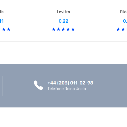
lis
Levitra
Fil
41
0.22
0
Telefone Reino Unido