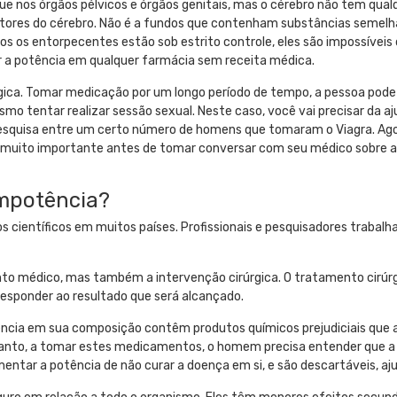
 nos órgãos pélvicos e órgãos genitais, mas o cérebro não tem qualq
eptores do cérebro. Não é a fundos que contenham substâncias semel
Todos os entorpecentes estão sob estrito controle, eles são impossíveis
ar a potência em qualquer farmácia sem receita médica.
ológica. Tomar medicação por um longo período de tempo, a pessoa po
smo tentar realizar sessão sexual. Neste caso, você vai precisar da a
 pesquisa entre um certo número de homens que tomaram o Viagra. Agor
muito importante antes de tomar conversar com seu médico sobre a
impotência?
s científicos em muitos países. Profissionais e pesquisadores traba
 médico, mas também a intervenção cirúrgica. O tratamento cirúrgic
rresponder ao resultado que será alcançado.
ência em sua composição contêm produtos químicos prejudiciais que
nto, a tomar estes medicamentos, o homem precisa entender que a sa
ntar a potência de não curar a doença em si, e são descartáveis, aju