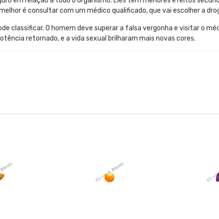
guro em relação a todo o organismo. Eles têm menores efeitos secun
melhor é consultar com um médico qualificado, que vai escolher a drog
 classificar. O homem deve superar a falsa vergonha e visitar o médi
tência retornado, e a vida sexual brilharam mais novas cores.