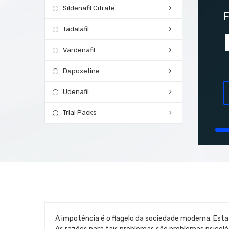
Sildenafil Citrate
F
Tadalafil
Vardenafil
Dapoxetine
Udenafil
Trial Packs
A impotência é o flagelo da sociedade moderna. Es