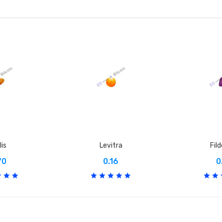
lis
Levitra
Fil
70
0.16
0