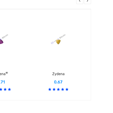
®
dena
Zydena
A
.71
0.67