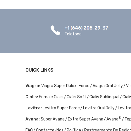
Telefone
QUICK LINKS
Viagra:
Viagra Super Dulox-Force
Viagra Oral Jelly
Vi
Cialis:
Female Cialis
Cialis Soft
Cialis Sublingual
Ciali
Levitra:
Levitra Super Force
Levitra Oral Jelly
Levitr
®
Avana:
Super Avana
Extra Super Avana
Avana
To
FAQ
Contacte-Nos
Política
Rastreamento De Pedid