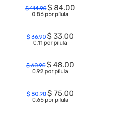
$
84.00
$
114.90
0.86 por pílula
$
33.00
$
36.90
0.11 por pílula
$
48.00
$
60.90
0.92 por pílula
$
75.00
$
80.90
0.66 por pílula