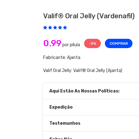
Valif® Oral Jelly (vardenafil)
0.99
-3%
COMPRAR
por pílula
Fabricante: Ajanta
Valif Oral Jelly:
Valif® Oral Jelly
(Ajanta)
Aqui Estão As Nossas Políticas:
Expedição
Testemunhos