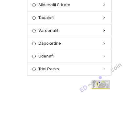
Sildenafil Citrate
Tadalafil
Vardenafil
Dapoxetine
Udenafil
Trial Packs