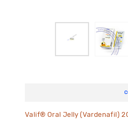
C
Valif® Oral Jelly (Vardenafil) 