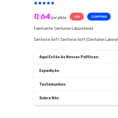
0.64
-5%
COMPRAR
por pílula
Fabricante: Centurion Laboratories
Cenforce Soft:
Cenforce Soft
(Centurion Laborat
Aqui Estão As Nossas Políticas:
Expedição
Testemunhos
Sobre Nós