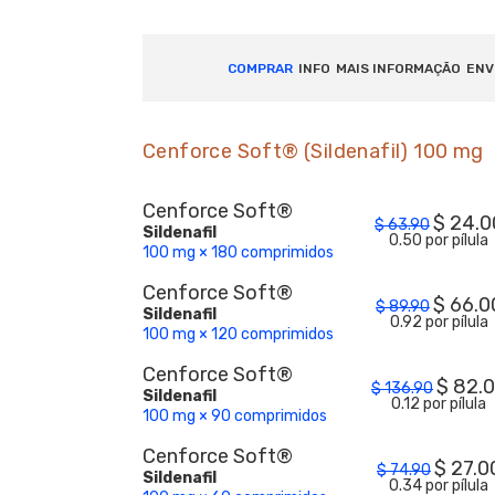
COMPRAR
INFO
MAIS INFORMAÇÃO
ENV
Cenforce Soft® (Sildenafil) 100 mg
Cenforce Soft®
$
24.0
$
63.90
Sildenafil
0.50 por pílula
100 mg × 180 comprimidos
Cenforce Soft®
$
66.0
$
89.90
Sildenafil
0.92 por pílula
100 mg × 120 comprimidos
Cenforce Soft®
$
82.
$
136.90
Sildenafil
0.12 por pílula
100 mg × 90 comprimidos
Cenforce Soft®
$
27.0
$
74.90
Sildenafil
0.34 por pílula