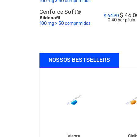
100 mg × 60 comprimidos
Cenforce Soft®
$
46.0
$
64.90
Sildenafil
0.40 por pílula
100 mg × 30 comprimidos
NOSSOS BESTSELLERS
Viagra
Ciali