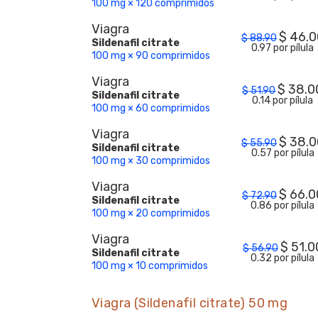
100 mg × 120 comprimidos
Viagra
$
46.0
$
88.90
Sildenafil citrate
0.97 por pílula
100 mg × 90 comprimidos
Viagra
$
38.0
$
51.90
Sildenafil citrate
0.14 por pílula
100 mg × 60 comprimidos
Viagra
$
38.0
$
55.90
Sildenafil citrate
0.57 por pílula
100 mg × 30 comprimidos
Viagra
$
66.0
$
72.90
Sildenafil citrate
0.86 por pílula
100 mg × 20 comprimidos
Viagra
$
51.0
$
56.90
Sildenafil citrate
0.32 por pílula
100 mg × 10 comprimidos
Viagra (Sildenafil citrate) 50 mg