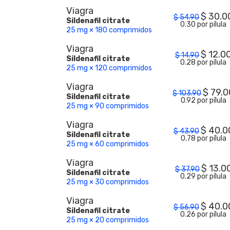
Viagra
$
30.0
$
54.90
Sildenafil citrate
0.30 por pílula
25 mg × 180 comprimidos
Viagra
$
12.0
$
14.90
Sildenafil citrate
0.28 por pílula
25 mg × 120 comprimidos
Viagra
$
79.0
$
103.90
Sildenafil citrate
0.92 por pílula
25 mg × 90 comprimidos
Viagra
$
40.0
$
43.90
Sildenafil citrate
0.78 por pílula
25 mg × 60 comprimidos
Viagra
$
13.0
$
37.90
Sildenafil citrate
0.29 por pílula
25 mg × 30 comprimidos
Viagra
$
40.0
$
56.90
Sildenafil citrate
0.26 por pílula
25 mg × 20 comprimidos