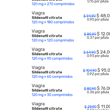
0.15 por pílula
120 mg × 270 comprimidos
Viagra
$
48.0
$
94.90
Sildenafil citrate
0.90 por pílula
120 mg × 180 comprimidos
Viagra
$
12.0
$
85.90
Sildenafil citrate
0.37 por pílula
120 mg × 120 comprimidos
Viagra
$
24.0
$
64.90
Sildenafil citrate
0.93 por pílula
120 mg × 90 comprimidos
Viagra
$
95.
$
104.90
Sildenafil citrate
0.92 por pílula
120 mg × 60 comprimidos
Viagra
$
76.0
$
80.90
Sildenafil citrate
0.36 por pílula
120 mg × 30 comprimidos
Viagra
$
11.0
$
29.90
Sildenafil citrate