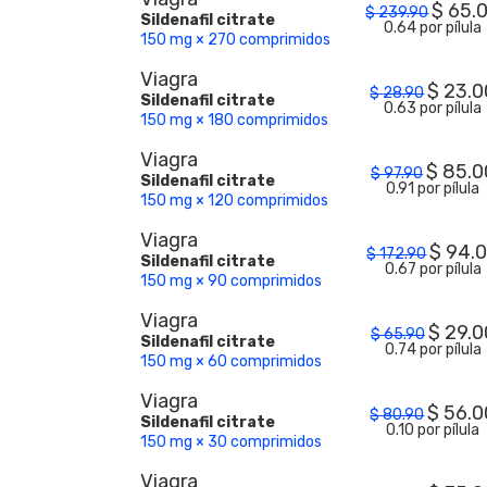
$
65.
$
239.90
Sildenafil citrate
0.64 por pílula
150 mg × 270 comprimidos
Viagra
$
23.0
$
28.90
Sildenafil citrate
0.63 por pílula
150 mg × 180 comprimidos
Viagra
$
85.0
$
97.90
Sildenafil citrate
0.91 por pílula
150 mg × 120 comprimidos
Viagra
$
94.
$
172.90
Sildenafil citrate
0.67 por pílula
150 mg × 90 comprimidos
Viagra
$
29.0
$
65.90
Sildenafil citrate
0.74 por pílula
150 mg × 60 comprimidos
Viagra
$
56.0
$
80.90
Sildenafil citrate
0.10 por pílula
150 mg × 30 comprimidos
Viagra