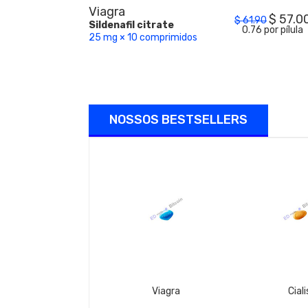
Viagra
$
57.0
$
61.90
Sildenafil citrate
0.76 por pílula
25 mg × 10 comprimidos
NOSSOS BESTSELLERS
Viagra
Ciali