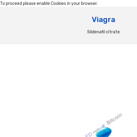
To proceed please enable Cookies in your browser.
Viagra
Sildenafil citrate