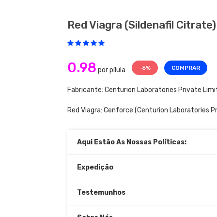
Red Viagra (sildenafil Citrate)
0.98
-6%
COMPRAR
por pílula
Fabricante: Centurion Laboratories Private Lim
Red Viagra:
Cenforce
(Centurion Laboratories Pr
Aqui Estão As Nossas Políticas:
Expedição
Testemunhos