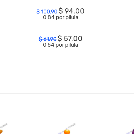
$
94.00
$
100.90
0.84 por pílula
$
57.00
$
61.90
0.54 por pílula