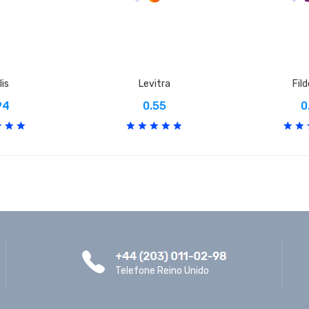
lis
Levitra
Fil
94
0.55
0
Telefone Reino Unido