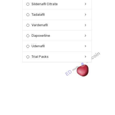
Sildenafil Citrate
Tadalafil
Vardenafil
Dapoxetine
Udenafil
Trial Packs