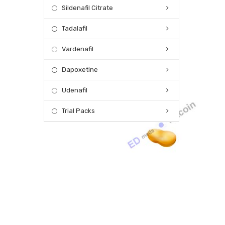
Sildenafil Citrate
Tadalafil
Vardenafil
Dapoxetine
Udenafil
Trial Packs