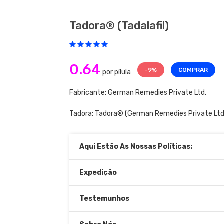
Tadora® (tadalafil)
0.64
-9%
COMPRAR
por pílula
Fabricante: German Remedies Private Ltd.
Tadora:
Tadora®
(German Remedies Private Ltd
Aqui Estão As Nossas Políticas:
Expedição
Testemunhos