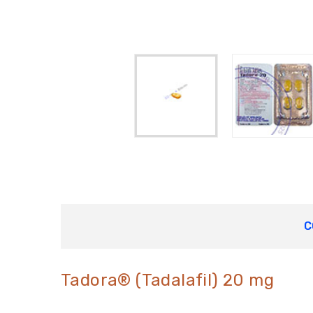
C
Tadora® (Tadalafil) 20 mg