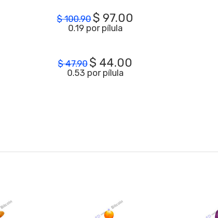
$
97.00
$
100.90
0.19 por pílula
$
44.00
$
47.90
0.53 por pílula