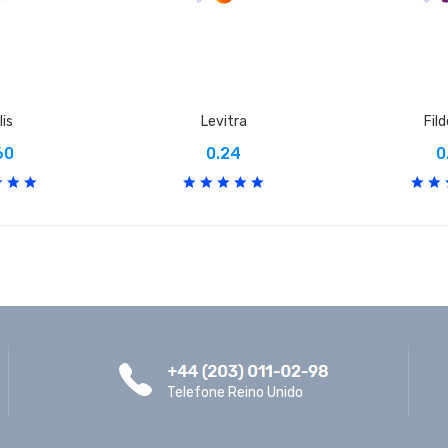
lis
Levitra
Fil
60
0.24
0
Telefone Reino Unido