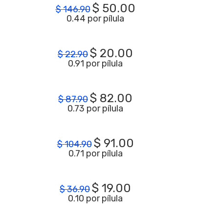
$
50.00
$
146.90
0.44 por pílula
$
20.00
$
22.90
0.91 por pílula
$
82.00
$
87.90
0.73 por pílula
$
91.00
$
104.90
0.71 por pílula
$
19.00
$
36.90
0.10 por pílula