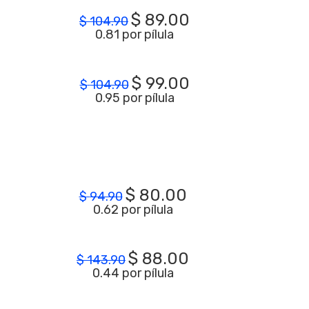
$
89.00
$
104.90
0.81 por pílula
$
99.00
$
104.90
0.95 por pílula
$
80.00
$
94.90
0.62 por pílula
$
88.00
$
143.90
0.44 por pílula