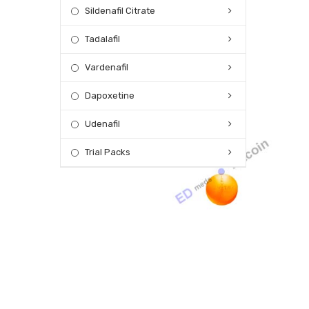
Sildenafil Citrate
Tadalafil
Vardenafil
Dapoxetine
Udenafil
Trial Packs