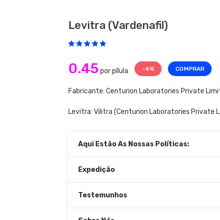
Levitra (vardenafil)
0.45
-4%
COMPRAR
por pílula
Fabricante: Centurion Laboratories Private Limi
Levitra:
Vilitra
(Centurion Laboratories Private L
Aqui Estão As Nossas Políticas:
Expedição
Testemunhos