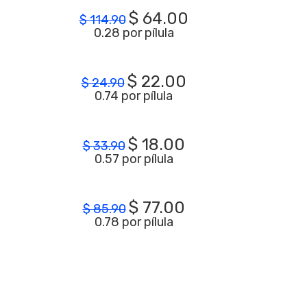
$
64.00
$
114.90
0.28 por pílula
$
22.00
$
24.90
0.74 por pílula
$
18.00
$
33.90
0.57 por pílula
$
77.00
$
85.90
0.78 por pílula