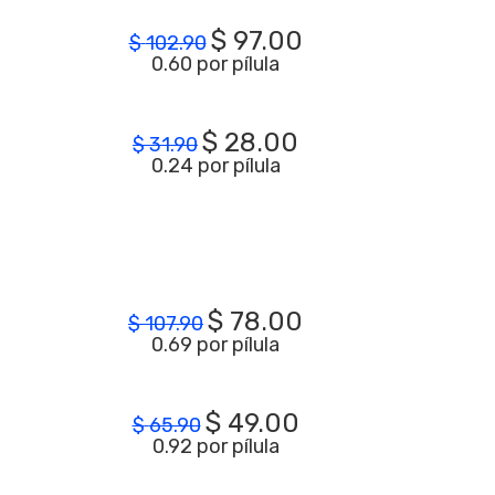
$
97.00
$
102.90
0.60 por pílula
$
28.00
$
31.90
0.24 por pílula
$
78.00
$
107.90
0.69 por pílula
$
49.00
$
65.90
0.92 por pílula