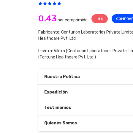
0.43
-4%
COMPRA
por comprimido
Fabricante: Centurion Laboratories Private Limit
Healthcare Pvt. Ltd.
Levitra:
Vilitra
(Centurion Laboratories Private Li
(Fortune Healthcare Pvt. Ltd.)
Nuestra Política
Expedición
Testimonios
Quienes Somos