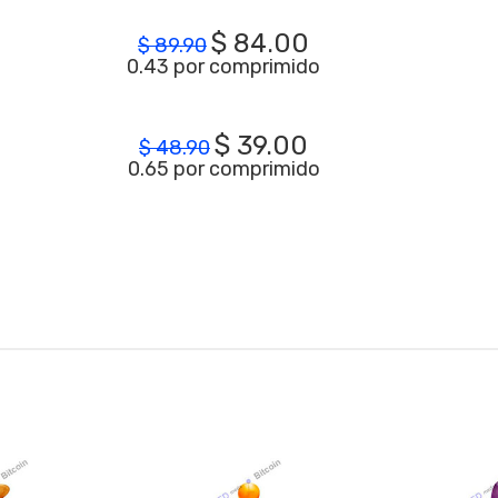
$
84.00
$
89.90
0.43 por comprimido
$
39.00
$
48.90
0.65 por comprimido