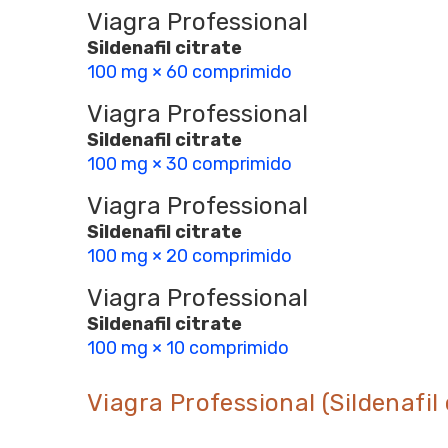
Viagra Professional
Sildenafil citrate
100 mg × 60 comprimido
Viagra Professional
Sildenafil citrate
100 mg × 30 comprimido
Viagra Professional
Sildenafil citrate
100 mg × 20 comprimido
Viagra Professional
Sildenafil citrate
100 mg × 10 comprimido
Viagra Professional (Sildenafil