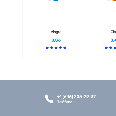
Viagra
Cia
0.86
0.
Teléfono