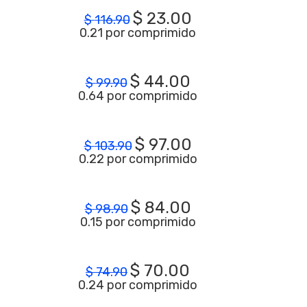
$
23.00
$
116.90
0.21 por comprimido
$
44.00
$
99.90
0.64 por comprimido
$
97.00
$
103.90
0.22 por comprimido
$
84.00
$
98.90
0.15 por comprimido
$
70.00
$
74.90
0.24 por comprimido