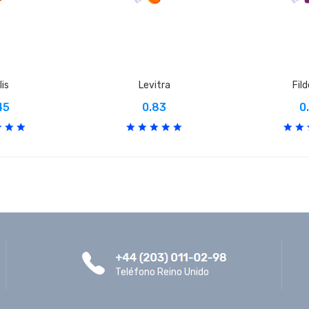
lis
Levitra
Fil
45
0.83
0
Teléfono Reino Unido