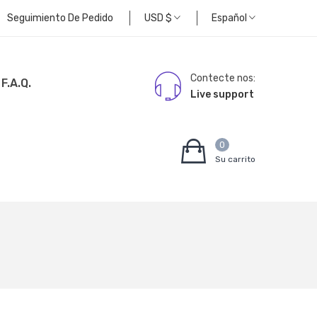
Seguimiento De Pedido
USD
$
Español
Contecte nos:
F.A.Q.
Live support
0
Su carrito