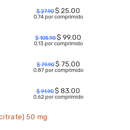
$
25.00
$
27.90
0.74 por comprimido
$
99.00
$
105.90
0.13 por comprimido
$
75.00
$
79.90
0.87 por comprimido
$
83.00
$
91.90
0.62 por comprimido
 citrate) 50 mg