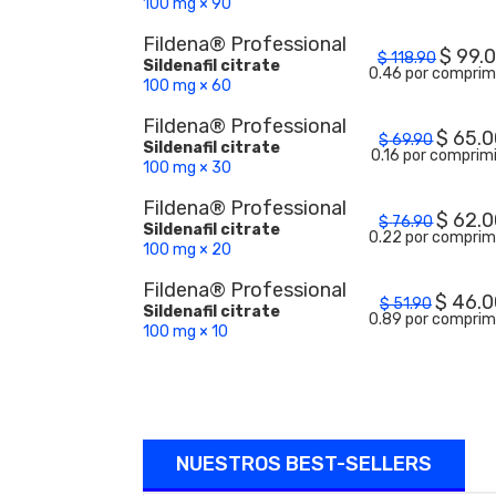
100 mg × 90
Fildena® Professional
$
99.
$
118.90
Sildenafil citrate
0.46 por comprim
100 mg × 60
Fildena® Professional
$
65.0
$
69.90
Sildenafil citrate
0.16 por comprim
100 mg × 30
Fildena® Professional
$
62.0
$
76.90
Sildenafil citrate
0.22 por comprim
100 mg × 20
Fildena® Professional
$
46.0
$
51.90
Sildenafil citrate
0.89 por comprim
100 mg × 10
NUESTROS BEST-SELLERS