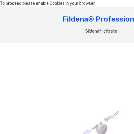
To proceed please enable Cookies in your browser.
Fildena® Profession
Sildenafil citrate