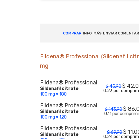
COMPRAR
INFO
MÁS
ENVIAR COMENTAR
Fildena® Professional (Sildenafil cit
mg
Fildena® Professional
$
42.
$
45.90
Sildenafil citrate
0.23 por comprim
100 mg × 180
Fildena® Professional
$
86.
$
143.90
Sildenafil citrate
0.11 por comprim
100 mg × 120
Fildena® Professional
$
11.0
$
69.90
Sildenafil citrate
0.24 por comprim