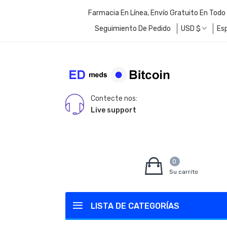
Farmacia En Línea, Envío Gratuito En Todo
Seguimiento De Pedido
USD
$
Es
Contecte nos:
Live support
0
Su carrito
LISTA DE CATEGORÍAS