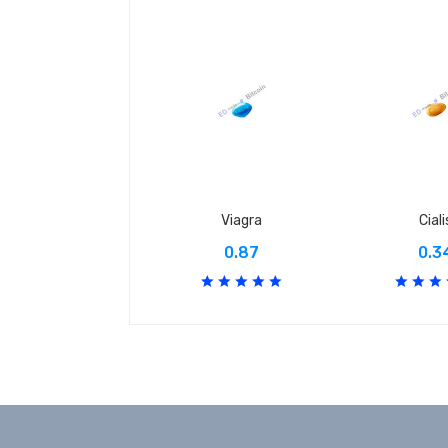
Viagra
Ciali
0.87
0.3