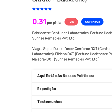
0.31
-2%
COMPRAR
por pílula
Fabricante: Centurion Laboratories, Fortune Heal
Sunrise Remedies Pvt. Ltd.
Viagra Super Dulox-force:
Cenforce DXT
(Centuri
Laboratories),
Fildena DXT
(Fortune Healthcare Pv
Malegra-DXT
(Sunrise Remedies Pvt. Ltd.)
Aqui Estão As Nossas Políticas:
Expedição
Testemunhos