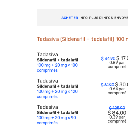
ACHETER
INFO
PLUS D'INFOS
ENVOY
Tadasiva (Sildenafil + tadalafil) 10
Tadasiva
$
17
$
34.90
Sildenafil + tadalafil
0.89 par
100 mg + 20 mg × 180
comprimé
comprimés
Tadasiva
$
30.
$
61.90
Sildenafil + tadalafil
0.64 par
100 mg + 20 mg × 120
comprimé
comprimés
Tadasiva
$
125.90
$
84.00
Sildenafil + tadalafil
0.39 par
100 mg + 20 mg × 90
comprimé
comprimés