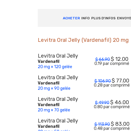
ACHETER
INFO
PLUS D'INFOS
ENVOY
Levitra Oral Jelly (Vardenafil) 20 mg
Levitra Oral Jelly
$
12.00
$
66.90
Vardenafil
0.19 par comprimé
20 mg × 120 gelée
Levitra Oral Jelly
$
77.00
$
106.90
Vardenafil
0.28 par comprimé
20 mg × 90 gelée
Levitra Oral Jelly
$
46.00
$
49.90
Vardenafil
0.80 par comprimé
20 mg × 70 gelée
Levitra Oral Jelly
$
83.00
$
113.90
Vardenafil
0.48 par comprimé