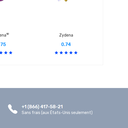
®
dena
Zydena
A
.75
0.74
Sans frais (aux États-Unis seulement)