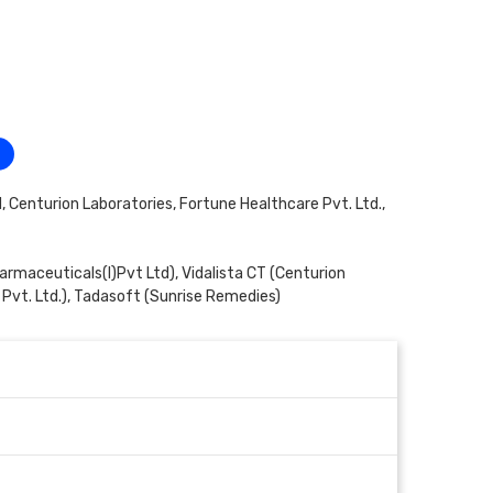
 Centurion Laboratories, Fortune Healthcare Pvt. Ltd.,
rmaceuticals(I)Pvt Ltd),
Vidalista CT
(Centurion
Pvt. Ltd.),
Tadasoft
(Sunrise Remedies)