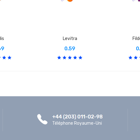
lis
Levitra
Fil
69
0.59
0
Téléphone Royaume-Uni