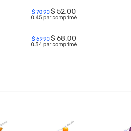
$
52.00
$
70.90
0.45 par comprimé
$
68.00
$
69.90
0.34 par comprimé