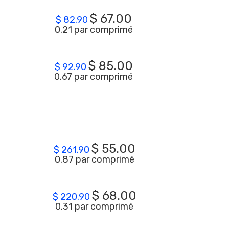
$
67.00
$
82.90
0.21 par comprimé
$
85.00
$
92.90
0.67 par comprimé
$
55.00
$
261.90
0.87 par comprimé
$
68.00
$
220.90
0.31 par comprimé