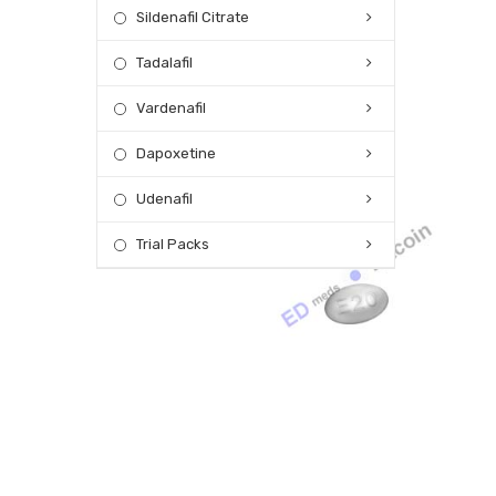
Sildenafil Citrate
Tadalafil
Vardenafil
Dapoxetine
Udenafil
Trial Packs