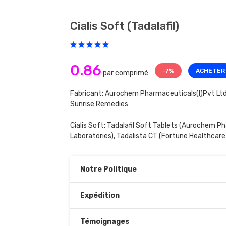
Cialis Soft (tadalafil)
0.86
-7%
ACHETER
par comprimé
Fabricant: Aurochem Pharmaceuticals(I)Pvt Ltd,
Sunrise Remedies
Cialis Soft:
Tadalafil Soft Tablets
(Aurochem Pha
Laboratories),
Tadalista CT
(Fortune Healthcare 
Notre Politique
Expédition
Témoignages