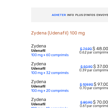
ACHETER
INFO
PLUS D'INFOS
ENVOY
Zydena (Udenafil) 100 mg
Zydena
$
48.0
$
74.90
Udenafil
0.62 par comprim
100 mg × 60 comprimés
Zydena
$
37.00
$
50.90
Udenafil
0.39 par comprim
100 mg × 32 comprimés
Zydena
$
97.0
$
109.90
Udenafil
0.70 par comprim
100 mg × 20 comprimés
Zydena
$
70.0
$
80.90
Udenafil
0.61 par comprim