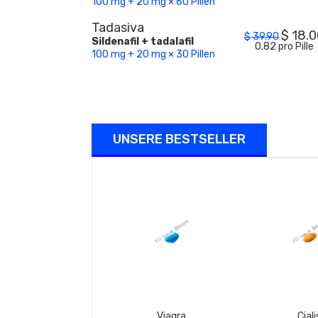
100 mg + 20 mg × 60 Pillen
Tadasiva
$
18.0
$
39.90
Sildenafil + tadalafil
0.82 pro Pille
100 mg + 20 mg × 30 Pillen
UNSERE BESTSELLER
Viagra
Ciali