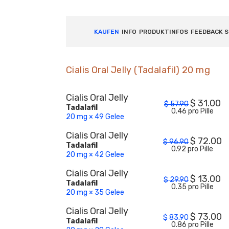
KAUFEN
INFO
PRODUKTINFOS
FEEDBACK 
Cialis Oral Jelly (Tadalafil) 20 mg
Cialis Oral Jelly
$
31.00
$
57.90
Tadalafil
0.46 pro Pille
20 mg × 49 Gelee
Cialis Oral Jelly
$
72.00
$
96.90
Tadalafil
0.92 pro Pille
20 mg × 42 Gelee
Cialis Oral Jelly
$
13.00
$
29.90
Tadalafil
0.35 pro Pille
20 mg × 35 Gelee
Cialis Oral Jelly
$
73.00
$
83.90
Tadalafil
0.86 pro Pille