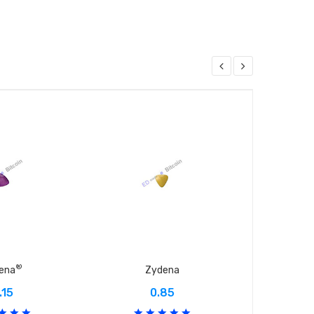
®
dena
Zydena
A
.15
0.85