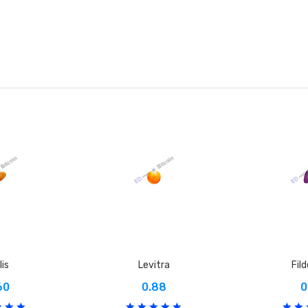
lis
Levitra
Fil
60
0.88
0