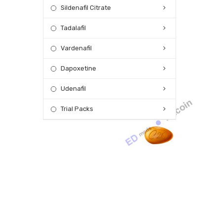
Sildenafil Citrate
Tadalafil
Vardenafil
Dapoxetine
Udenafil
Trial Packs