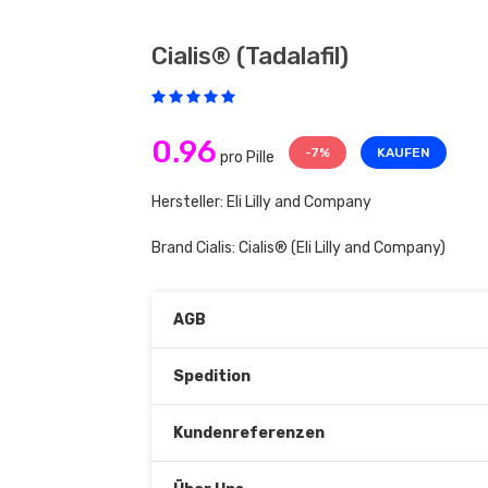
Cialis® (tadalafil)
0.96
-7%
KAUFEN
pro Pille
Hersteller: Eli Lilly and Company
Brand Cialis:
Cialis®
(Eli Lilly and Company)
AGB
Spedition
Kundenreferenzen