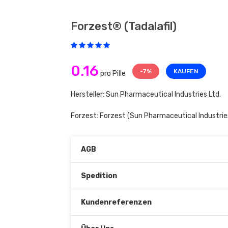
Forzest® (tadalafil)
0.16
-7%
KAUFEN
pro Pille
Hersteller: Sun Pharmaceutical Industries Ltd.
Forzest:
Forzest
(Sun Pharmaceutical Industries
AGB
Spedition
Kundenreferenzen