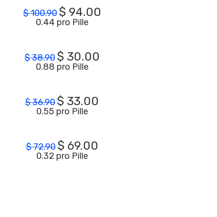
$
94.00
$
100.90
0.44 pro Pille
$
30.00
$
38.90
0.88 pro Pille
$
33.00
$
36.90
0.55 pro Pille
$
69.00
$
72.90
0.32 pro Pille