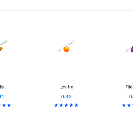
lis
Levitra
Fil
41
0.42
0