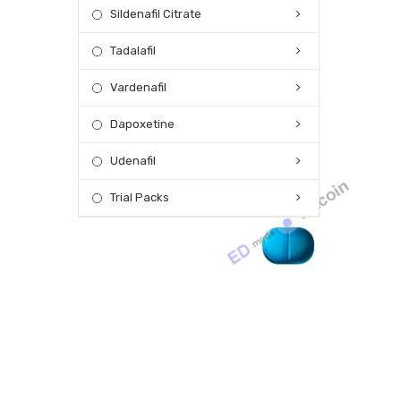
Sildenafil Citrate
Tadalafil
Vardenafil
Dapoxetine
Udenafil
Trial Packs