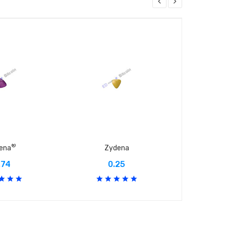
®
dena
Zydena
A
.74
0.25