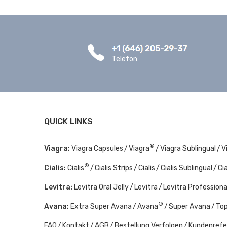
Telefon
QUICK LINKS
®
Viagra:
Viagra Capsules
Viagra
Viagra Sublingual
V
®
Cialis:
Cialis
Cialis Strips
Cialis
Cialis Sublingual
Ci
Levitra:
Levitra Oral Jelly
Levitra
Levitra Professiona
®
Avana:
Extra Super Avana
Avana
Super Avana
To
FAQ
Kontakt
AGB
Bestellung Verfolgen
Kundenrefe