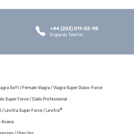
Englands Telefon
iagra Soft
Female Viagra
Viagra Super Dulox-Force
alis Super Force
Cialis Professional
®
l
Levitra Super Force
Levitra
p Avana
renzen
Über Uns