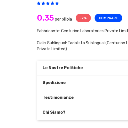
0.35
-7%
COMPRARE
per pillola
Fabbricante: Centurion Laboratories Private Limi
Cialis Sublingual:
Tadalista Sublingual
(Centurion L
Private Limited)
Le Nostre Politiche
Spedizione
Testimonianze
Chi Siamo?