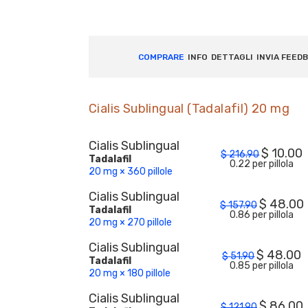
COMPRARE
INFO
DETTAGLI
INVIA FEED
Cialis Sublingual (Tadalafil) 20 mg
Cialis Sublingual
$
10.00
$
216.90
Tadalafil
0.22 per pillola
20 mg × 360 pillole
Cialis Sublingual
$
48.00
$
157.90
Tadalafil
0.86 per pillola
20 mg × 270 pillole
Cialis Sublingual
$
48.00
$
51.90
Tadalafil
0.85 per pillola
20 mg × 180 pillole
Cialis Sublingual
$
86.00
$
121.90