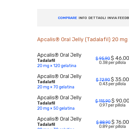
COMPRARE
INFO
DETTAGLI
INVIA FEED
Apcalis® Oral Jelly (Tadalafil) 20 mg
Apcalis® Oral Jelly
$
46.0
$
95.90
Tadalafil
0.38 per pillola
20 mg × 120 gelatina
Apcalis® Oral Jelly
$
35.0
$
72.90
Tadalafil
0.43 per pillola
20 mg × 70 gelatina
Apcalis® Oral Jelly
$
90.0
$
115.90
Tadalafil
0.97 per pillola
20 mg × 50 gelatina
Apcalis® Oral Jelly
$
76.00
$
88.90
Tadalafil
0.89 per pillola