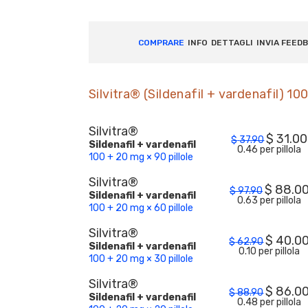
COMPRARE
INFO
DETTAGLI
INVIA FEED
Silvitra® (Sildenafil + vardenafil) 1
Silvitra®
$
31.00
$
37.90
Sildenafil + vardenafil
0.46 per pillola
100 + 20 mg × 90 pillole
Silvitra®
$
88.0
$
97.90
Sildenafil + vardenafil
0.63 per pillola
100 + 20 mg × 60 pillole
Silvitra®
$
40.0
$
62.90
Sildenafil + vardenafil
0.10 per pillola
100 + 20 mg × 30 pillole
Silvitra®
$
86.0
$
88.90
Sildenafil + vardenafil
0.48 per pillola