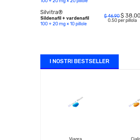
100 + 20 mg × 20 pillole
Silvitra®
$
38.0
$
46.90
Sildenafil + vardenafil
0.50 per pillola
100 + 20 mg × 10 pillole
I NOSTRI BESTSELLER
Viagra
Ciali